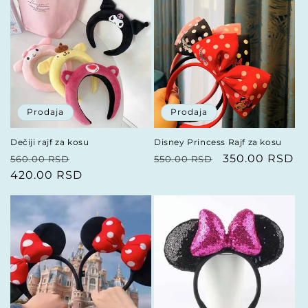
i
j
a
:
Prodaja
Prodaja
Dečiji rajf za kosu
Disney Princess Rajf za kosu
Redovna
Prodajna
Redovna
Prodajna
350.00 RSD
560.00 RSD
550.00 RSD
cena
420.00 RSD
cena
cena
cena