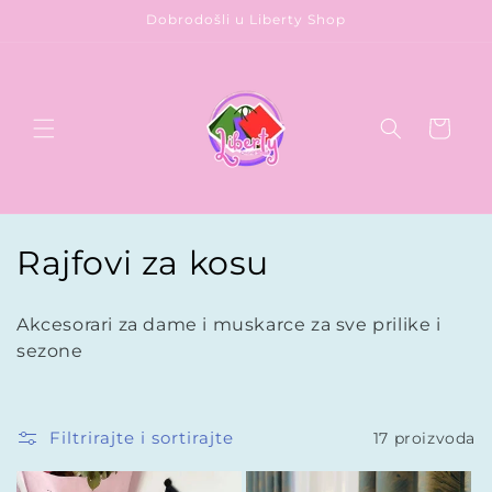
Preskoči
Dobrodošli u Liberty Shop
na
sadržaj
Korpa
K
Rajfovi za kosu
o
Akcesorari za dame i muskarce za sve prilike i
l
sezone
e
k
Filtrirajte i sortirajte
17 proizvoda
c