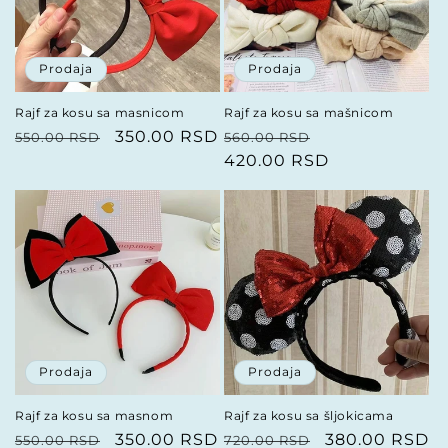
Prodaja
Prodaja
Rajf za kosu sa masnicom
Rajf za kosu sa mašnicom
Redovna
Prodajna
350.00 RSD
Redovna
Prodajna
550.00 RSD
560.00 RSD
cena
cena
cena
420.00 RSD
cena
Prodaja
Prodaja
Rajf za kosu sa masnom
Rajf za kosu sa šljokicama
Redovna
Prodajna
350.00 RSD
Redovna
Prodajna
380.00 RSD
550.00 RSD
720.00 RSD