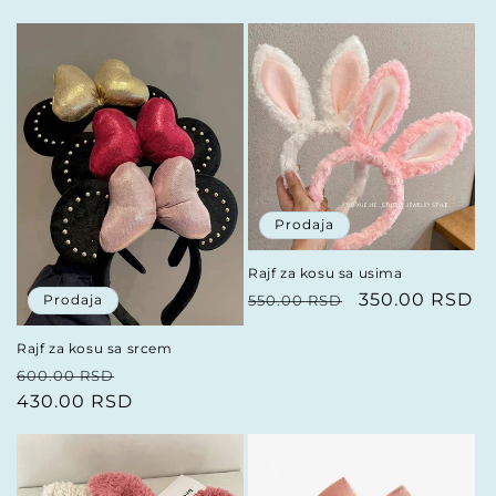
cena
cena
cena
cena
Prodaja
Rajf za kosu sa usima
Redovna
Prodajna
350.00 RSD
550.00 RSD
Prodaja
cena
cena
Rajf za kosu sa srcem
Redovna
Prodajna
600.00 RSD
cena
430.00 RSD
cena