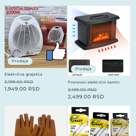
Prodaja
Prodaja
Električna grejalica
Redovna
Prodajna
2,199.00 RSD
Prenosivi elektrićni kamin
cena
1,949.00 RSD
cena
Redovna
Prodajna
3,199.00 RSD
cena
2,499.00 RSD
cena