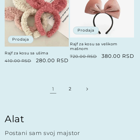
Prodaja
Prodaja
Rajf za kosu sa velikom
mašnom
Rajf za kosu sa ušima
Redovna
Prodajna
380.00 RSD
720.00 RSD
Redovna
Prodajna
280.00 RSD
410.00 RSD
cena
cena
cena
cena
1
2
Alat
Postani sam svoj majstor