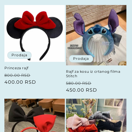
Prodaja
Prodaja
Princeza rajf
Rajf za kosu iz crtanog filma
Redovna
Prodajna
800.00 RSD
Stitch
cena
400.00 RSD
cena
Redovna
Prodajna
580.00 RSD
cena
450.00 RSD
cena