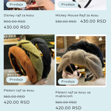
Prodaja
Prodaja
Disney rajf za kosu
Mickey Mouse Rajf za kosu
Redovna
Prodajna
Redovna
Prodajna
430.00 RSD
900.00 RSD
530.00 RSD
cena
430.00 RSD
cena
cena
cena
Prodaja
Prodaja
Pleteni rajf za kosu
Pleteni rajf za kosu sa
Redovna
Prodajna
mašnicom
560.00 RSD
Redovna
Prodajna
cena
420.00 RSD
cena
560.00 RSD
cena
420.00 RSD
cena