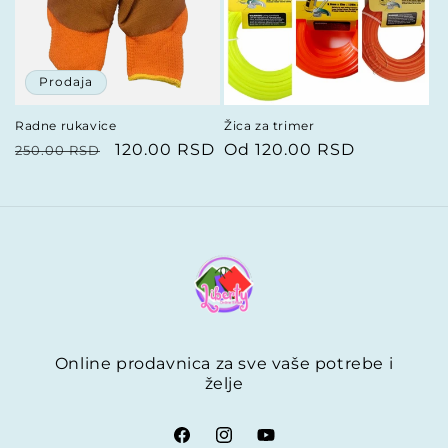
Prodaja
Radne rukavice
Žica za trimer
Redovna
Prodajna
120.00 RSD
Redovna
Od 120.00 RSD
250.00 RSD
cena
cena
cena
Online prodavnica za sve vaše potrebe i
želje