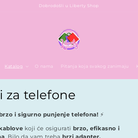
Dobrodošli u Liberty Shop
Katalog
O nama
Pitanja koja svakog zanimaju
i za telefone
brzo i sigurno punjenje telefona!
⚡
 kablove
koji će osigurati
brzo, efikasno i
na
. Bilo da vam treba
brzi adapter,