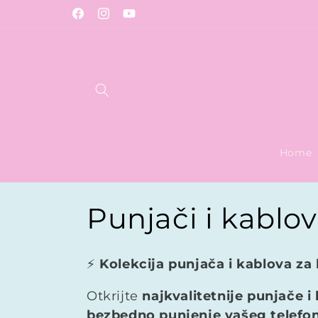
Preskoči
na
sadržaj
Home
K
Punjači i kablov
o
⚡
Kolekcija punjača i kablova za 
l
Otkrijte
najkvalitetnije punjače i
bezbedno punjenje vašeg telefo