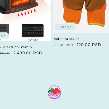
Prodaja
aja
Radne rukavice
Redovna
Prodajna
120.00 RSD
250.00 RSD
vi elektrićni kamin
cena
cena
vna
Prodajna
2,499.00 RSD
00 RSD
cena