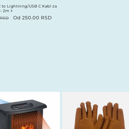
 to Lightning/USB C Kabl za
– 2m ⚡
vna
Prodajna
Od 250.00 RSD
 RSD
cena