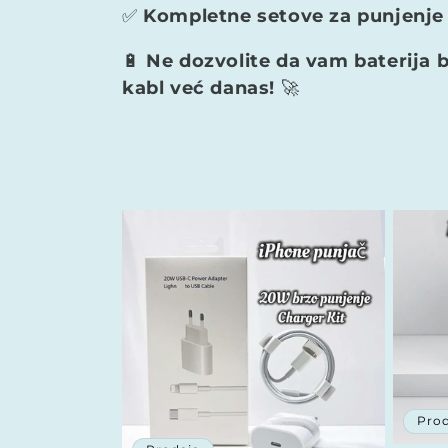
✅
Kompletne setove za punjenje
🔋
Ne dozvolite da vam baterija b
kabl već danas!
🚀
Prod