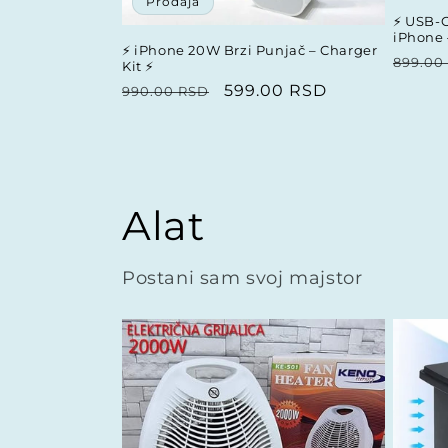
Prodaja
⚡ USB-C
iPhone 
⚡ iPhone 20W Brzi Punjač – Charger
Redo
899.00
Kit ⚡
cena
Redovna
Prodajna
599.00 RSD
990.00 RSD
cena
cena
Alat
Postani sam svoj majstor