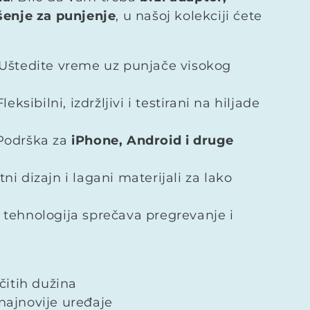
šenje za punjenje
, u našoj kolekciji ćete
Uštedite vreme uz punjače visokog
leksibilni, izdržljivi i testirani na hiljade
Podrška za
iPhone, Android i druge
i dizajn i lagani materijali za lako
tehnologija sprečava pregrevanje i
ičitih dužina
ajnovije uređaje