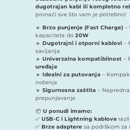
e
dugotrajan kabl ili kompletno re
pronaći sve što vam je potrebno!
k
🔹
Brzo punjenje (Fast Charge)
– 
c
kapaciteta do
20W
🔹
Dugotrajni i otporni kablovi
– F
i
savijanja
🔹
Univerzalna kompatibilnost
– 
j
uređaje
🔹
Idealni za putovanja
– Kompaktn
a
nošenje
🔹
Sigurnosna zaštita
– Napredna 
:
prepunjavanje
📦
U ponudi imamo:
✅
USB-C i Lightning kablove
razl
✅
Brze adaptere
sa podrškom za n