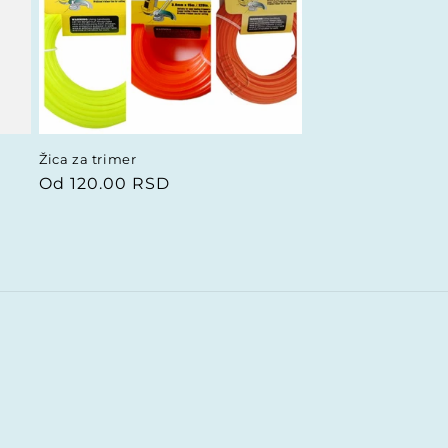
Žica za trimer
Redovna
Od 120.00 RSD
cena