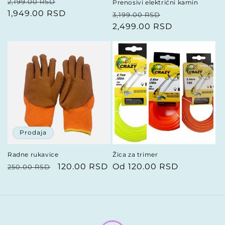
Redovna
Prodajna
2,199.00 RSD
Prenosivi elektrićni kamin
cena
1,949.00 RSD
cena
Redovna
Prodajna
3,199.00 RSD
cena
2,499.00 RSD
cena
Prodaja
Radne rukavice
Žica za trimer
Redovna
Prodajna
120.00 RSD
Redovna
Od 120.00 RSD
250.00 RSD
cena
cena
cena