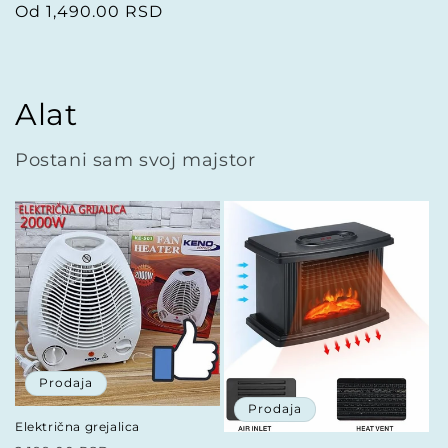
cena
Od 1,490.00 RSD
cena
Alat
Postani sam svoj majstor
Prodaja
Prodaja
Električna grejalica