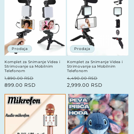
i
j
a
:
Prodaja
Prodaja
Komplet za Snimanje Videa i
Komplet za Snimanje Videa i
Strimovanje sa Mobilnim
Strimovanje sa Mobilnim
Telefonom
Telefonom
Redovna
Prodajna
Redovna
Prodajna
1,890.00 RSD
4,490.00 RSD
cena
899.00 RSD
cena
cena
2,999.00 RSD
cena