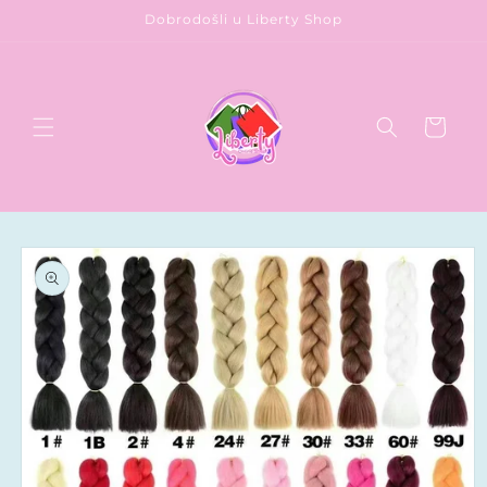
Preskoči
Dobrodošli u Liberty Shop
na
sadržaj
Korpa
Pređite na
informacije
o
proizvodu