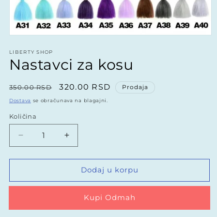
Otvorite
medij
1
LIBERTY SHOP
Nastavci za kosu
u
modalnom
Redovna
Prodajna
320.00 RSD
350.00 RSD
Prodaja
cena
cena
Dostava
se obračunava na blagajni.
Količina
Količina
Smanjite
Povećajte
količinu
količinu
za
za
Nastavci
Nastavci
Dodaj u korpu
za
za
kosu
kosu
Buy it now