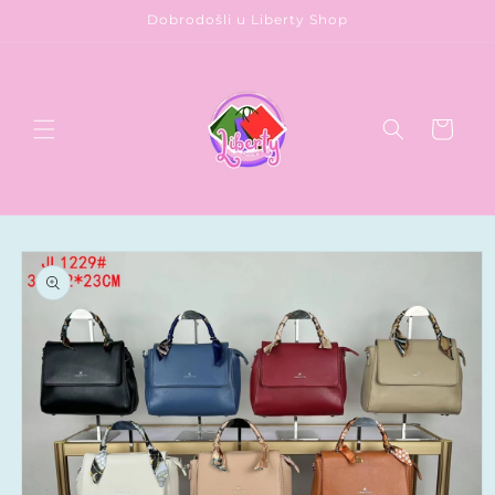
Preskoči
Dobrodošli u Liberty Shop
na
sadržaj
Korpa
Pređite na
informacije
o
proizvodu