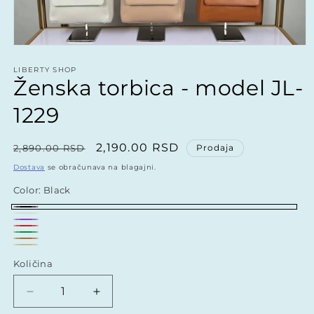
Otvorite
medij
1
LIBERTY SHOP
Ženska torbica - model JL-
u
modalnom
1229
Redovna
Prodajna
2,190.00 RSD
2,890.00 RSD
Prodaja
cena
cena
Dostava
se obračunava na blagajni.
Color:
Black
Black
White
Purple
Red
Green
Bronze
Beige
Količina
Količina
Smanjite
Povećajte
količinu
količinu