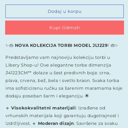
za
za
Ženska
Ženska
Dodaj u korpu
torbica
torbica
-
-
Buy it now
model
model
JL-
JL-
1229
1229
✨👜
NOVA KOLEKCIJA TORBI MODEL
JL1229
! 👜✨
Predstavljamo vam najnoviju kolekciju torbi u
Libery Shop-u! Ove elegantne torbe dimenzija
34
1223CM** dolaze u šest predivnih boja: crna,
plava, crvena, bež, bela i svetlo braon. Svaka torba
ima sofisticiranu ručku sa šarenim maramama koje
dodaju poseban šarm i eleganciju. 🌟
🔹
Visokokvalitetni materijali
: Izrađene od
vrhunskih materijala koji garantuju dugotrajnost i
izdržljivost. 🔹
Moderan dizajn
: Savršene za svaku